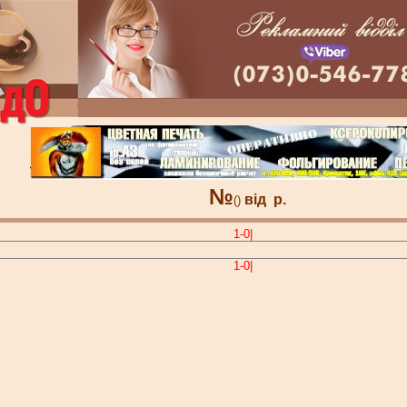
№
від
р.
()
1-0|
1-0|