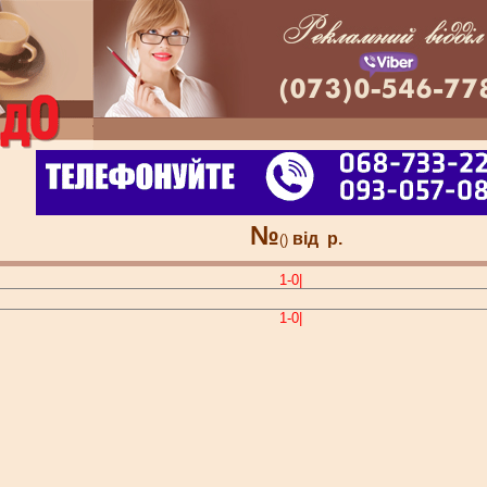
№
від
р.
()
1-0|
1-0|