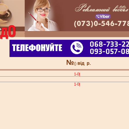
№
від
р.
()
1-0|
1-0|