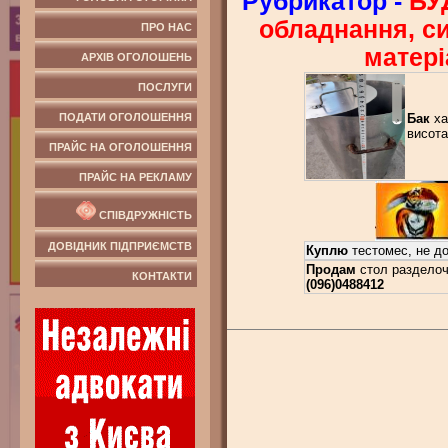
Рубрикатор -
БУ
обладнання, си
ПРО НАС
матері
АРХІВ ОГОЛОШЕНЬ
ПОСЛУГИ
Бак
ха
ПОДАТИ ОГОЛОШЕННЯ
висота
ПРАЙС НА ОГОЛОШЕННЯ
ПРАЙС НА РЕКЛАМУ
СПІВДРУЖНІСТЬ
ДОВІДНИК ПІДПРИЄМСТВ
Куплю
тестомес, не д
Продам
стол разделочн
КОНТАКТИ
(096)0488412