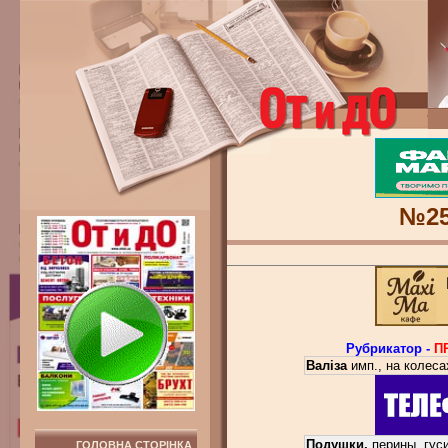
№2
Рубрикатор -
П
Валіза
имп., на колеса
Подушки,
перины, гуси
ГОЛОВНА СТОРІНКА