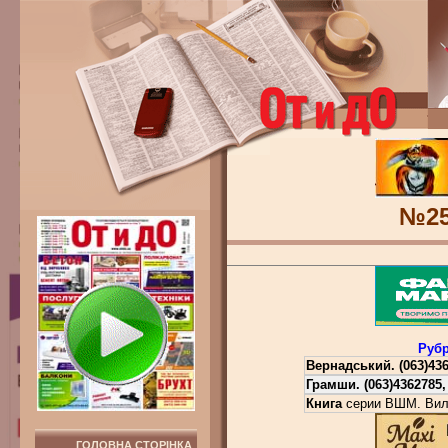
№2
Рубр
Вернадський.
(063)43
Грамши.
(063)4362785,
Книга
серии ВШМ. Вил
ГОЛОВНА СТОРІНКА