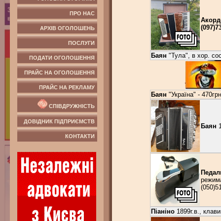
ПРО НАС
Акорд
(097)7
АРХІВ ОГОЛОШЕНЬ
ПОСЛУГИ
Баян
"Тула", в хор. сос
ПОДАТИ ОГОЛОШЕННЯ
ПРАЙС НА ОГОЛОШЕННЯ
ПРАЙС НА РЕКЛАМУ
Баян
"Україна" - 470гр
СПІВДРУЖНІСТЬ
ДОВІДНИК ПІДПРИЄМСТВ
Баян
1
КОНТАКТИ
Педал
режима
(050)5
Піаніно
1899г.в., клав