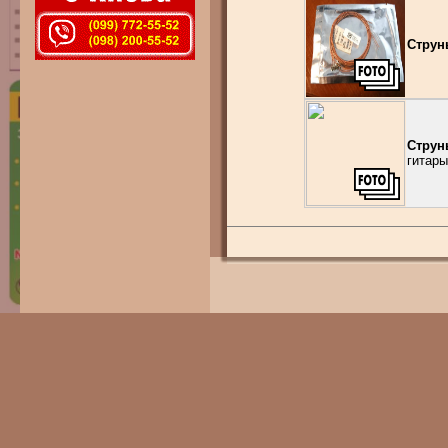
Струн
Струн
гитары