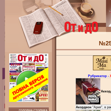
№2
Рубрикатор -
Аккор
Акордеон
"Ария", в ра
ГОЛОВНА СТОРІНКА