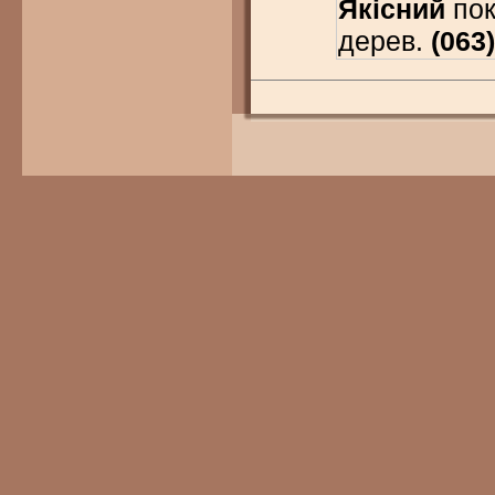
Якісний
пок
дерев.
(063