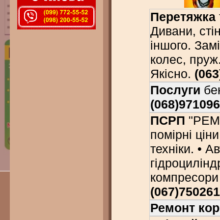
Перетяжка
Дивани, стін
іншого. Замі
колес, пруж.
Якісно.
(063
Послуги
бен
(068)97109
ПСРП
"РЕМА
помірні ціни
техніки. • А
гідроцилінд
компресори 
(067)750261
Ремонт кор