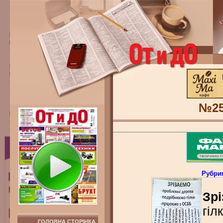
№2
Рубри
Зрі
гіл
ГОЛОВНА СТОРІНКА