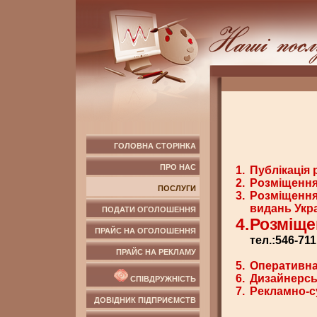
ГОЛОВНА СТОРІНКА
ПРО НАС
1.
Публікація 
2.
Розміщення 
ПОСЛУГИ
3.
Розміщення
видань Укр
ПОДАТИ ОГОЛОШЕННЯ
4.
Розміще
ПРАЙС НА ОГОЛОШЕННЯ
тел.:546-711
ПРАЙС НА РЕКЛАМУ
5.
Оперативна
6.
Дизайнерсь
СПІВДРУЖНІСТЬ
7.
Рекламно-с
ДОВІДНИК ПІДПРИЄМСТВ