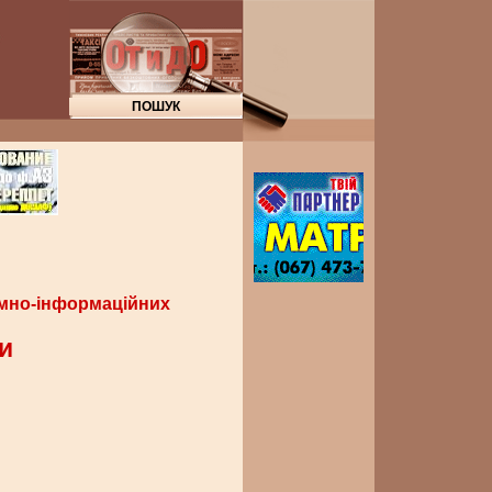
амно-інформаційних
и