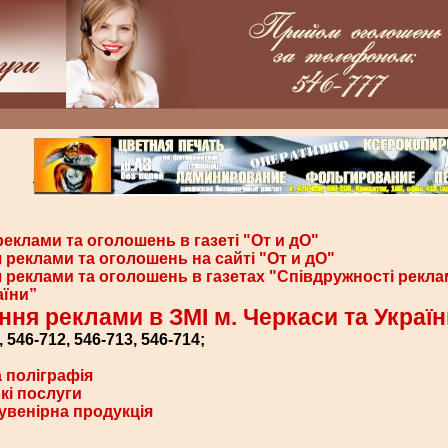
реклами та оголошень в газеті "От и дО"
реклами та оголошень на сайті "От и дО"
 реклами та оголошень в газетах "Співдружності рекл
аїни”
ння реклами в ЗМІ м. Черкаси та Україн
, 546-712, 546-713, 546-714;
 поліграфія
кі послуги
увенірна продукція