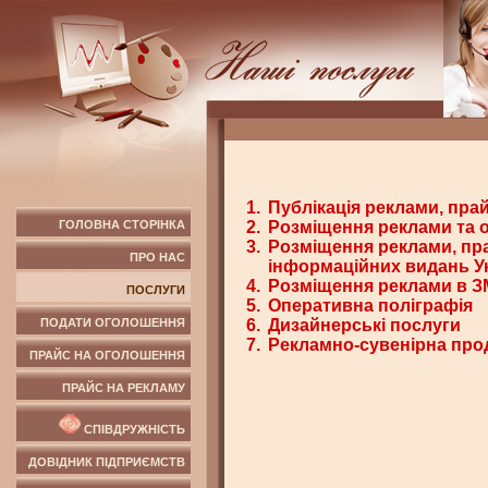
1.
Публікація реклами, прай
ГОЛОВНА СТОРІНКА
2.
Розміщення реклами та о
3.
Розміщення реклами, пра
ПРО НАС
інформаційних видань У
4.
Розміщення реклами в ЗМ
ПОСЛУГИ
5.
Оперативна поліграфія
ПОДАТИ ОГОЛОШЕННЯ
6.
Дизайнерські послуги
7.
Рекламно-сувенірна про
ПРАЙС НА ОГОЛОШЕННЯ
ПРАЙС НА РЕКЛАМУ
СПІВДРУЖНІСТЬ
ДОВІДНИК ПІДПРИЄМСТВ